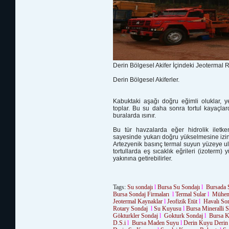
Derin Bölgesel Akifer İçindeki Jeotermal
Derin Bölgesel Akiferler.
Kabuktaki aşağı doğru eğimli oluklar, ye
toplar. Bu su daha sonra tortul kayaçl
buralarda ısınır.
Bu tür havzalarda eğer hidrolik iletk
sayesinde yukarı doğru yükselmesine izin 
Artezyenik basınç termal suyun yüzeye ulaş
tortullarda eş sıcaklık eğrileri (izoterm
yakınına getirebilirler.
Tags:
Su sondajı
l
Bursa Su Sondajı
l
Bursada 
Bursa Sondaj Firmaları
l
Termal Sular
l
Mühend
Jeotermal Kaynaklar
l
Jeofizik Etüt
l
Havalı So
Rotary Sondaj
l
Su Kuyusu
l
Bursa
Mineralli S
Gökturkler Sondaj
l
Gokturk Sondaj
l
Bursa K
D.S.i
l
Bursa Maden Suyu
l
Derin Kuyu
Derin