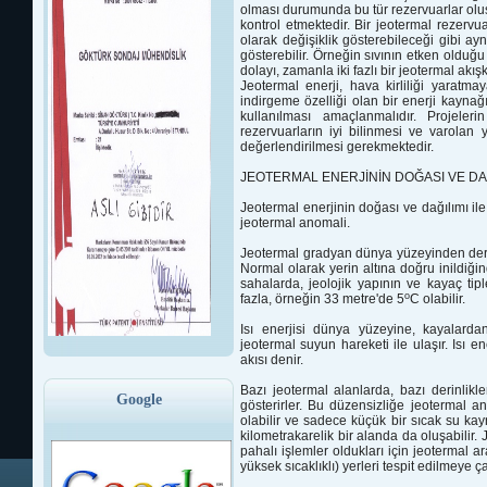
olması
durumunda bu tür rezervuarlar oluş
kontrol etmektedir.
Bir jeotermal rezervu
olarak değişiklik gösterebileceği gibi ay
gösterebilir. Örneğin sıvının
etken olduğu
dolayı,
zamanla iki fazlı bir jeotermal ak
Jeotermal
enerji, hava kirliliği yaratma
indirgeme özelliği olan bir enerji kaynağ
kullanılması amaçlanmalıdır. Projeler
rezervuarların iyi bilinmesi
ve varolan ye
değerlendirilmesi gerekmektedir.
JEOTERMAL ENERJİNİN DOĞASI VE DA
Jeotermal enerjinin doğası ve dağılımı ile 
jeotermal anomali.
Jeotermal gradyan dünya yüzeyinden derin
Normal olarak yerin altına doğru inildiği
sahalarda, jeolojik yapının ve kayaç tipl
o
fazla, örneğin 33 metre'de 5
C olabilir.
Isı enerjisi dünya yüzeyine, kayalard
jeotermal suyun hareketi ile ulaşır. Isı e
akısı denir.
Bazı jeotermal alanlarda, bazı derinlikler
Google
gösterirler. Bu düzensizliğe jeotermal an
olabilir ve sadece küçük bir sıcak su ka
kilometrakarelik bir alanda da oluşabilir. 
pahalı işlemler oldukları için jeotermal 
yüksek sıcaklıklı) yerleri tespit edilmeye çal