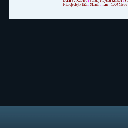
Derin Su Kuyusu
l
Sondaj Kuyusu Ruhsatı
l
Su
Hidrojeolojik Etüt
l
Sismik
l
Tem
l
1000 Metre 