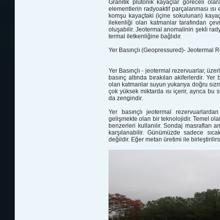
Granitik plutonik kayaçlar göreceli ola
elementlerin radyoaktif parçalanması ısı en
komşu kayaçtaki (içine sokulunan) kayaç)
ilekenliği olan katmanlar tarafından çe
oluşabilir. Jeotermal anomalinin şekli rady
termal iletkenliğine bağlıdır.
Yer Basınçlı (Geopressured)- Jeotermal R
Yer Basınçlı - jeotermal rezervuarlar, üze
basınç altında bırakılan akiferlerdir. Y
olan katmanlar suyun yukarıya doğru sızmas
çok yüksek miktarda ısı içerir, ayrıca b
da zengindir.
Yer basınçlı jeotermal rezervuarlard
gelişmekte olan bir teknolojidir. Temel ol
benzerleri kullanılır. Sondaj masrafları 
karşılanabilir. Günümüzde sadece sıca
değildir. Eğer metan üretimi ile birleştirili