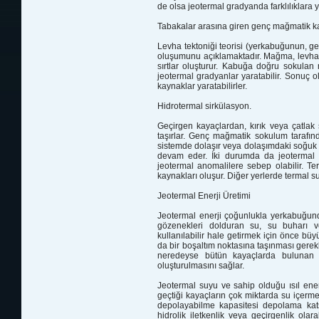
de olsa jeotermal gradyanda farklılıklara y
Tabakalar arasına giren genç mağmatik k
Levha tektoniği teorisi (yerkabuğunun, ge
oluşumunu açıklamaktadır. Mağma, levhala
sırtlar oluşturur. Kabuğa doğru sokula
jeotermal gradyanlar yaratabilir. Sonuç o
kaynaklar yaratabilirler.
Hidrotermal sirkülasyon.
Geçirgen kayaçlardan, kırık veya çatlak 
taşırlar. Genç mağmatik sokulum tarafınd
sistemde dolaşır veya dolaşımdaki soğuk 
devam eder. İki durumda da jeotermal ene
jeotermal anomalilere sebep olabilir. Te
kaynakları oluşur. Diğer yerlerde termal s
Jeotermal Enerji Üretimi
Jeotermal enerji çoğunlukla yerkabuğunda
gözenekleri dolduran su, su buharı ve
kullanılabilir hale getirmek için önce b
da bir boşaltım noktasına taşınması gerek
neredeyse bütün kayaçlarda bulunan 
oluşturulmasını sağlar.
Jeotermal suyu ve sahip olduğu ısıl ene
geçtiği kayaçların çok miktarda su içermel
depolayabilme kapasitesi depolama katsay
hidrolik iletkenlik veya geçirgenlik olarak