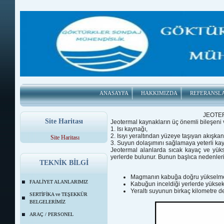
ANASAYFA
HAKKIMIZDA
REFERANSL
JEOTER
Site Haritası
Jeotermal kaynakların üç önemli bileşeni v
1. Isı kaynağı,
2. Isıyı yeraltından yüzeye taşıyan akışkan
Site Haritası
3. Suyun dolaşımını sağlamaya yeterli kay
Jeotermal alanlarda sıcak kayaç ve yüks
yerlerde bulunur. Bunun başlıca nedenleri
TEKNİK BİLGİ
Magmanın kabuğa doğru yükselmesi
FAALİYET ALANLARIMIZ
Kabuğun inceldiği yerlerde yüksek 
Yeraltı suyunun birkaç kilometre d
SERTİFİKA ve TEŞEKKÜR
BELGELERİMİZ
ARAÇ / PERSONEL