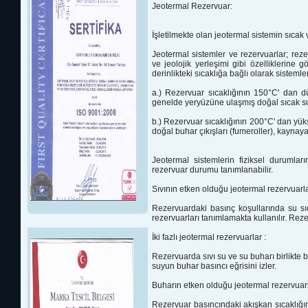
Jeotermal Rezervuar:
İşletilmekte olan jeotermal sistemin sıcak
Jeotermal sistemler ve rezervuarlar; reze
ve jeolojik yerleşimi gibi
özelliklerine g
derinlikteki sıcaklığa bağlı olarak sisteml
a.) Rezervuar sıcaklığının 150°C' dan 
genelde yeryüzüne ulaşmış doğal sıcak 
b.) Rezervuar sıcaklığının 200°C' dan
yük
doğal buhar
çıkışları (fumeroller), kaynaya
Jeotermal sistemlerin fiziksel durumlar
rezervuar durumu tanımlanabilir.
Sıvının etken olduğu jeotermal rezervuarla
Rezervuardaki basınç koşullarında su sı
rezervuarları tanımlamakta
kullanılır. Rez
İki fazlı jeotermal rezervuarlar :
Rezervuarda
sıvı su ve su buharı birlikte
suyun buhar basıncı eğrisini izler.
Buharın etken olduğu jeotermal rezervuarl
Rezervuar basıncındaki
akışkan sıcaklığ