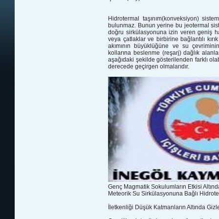
Hidrotermal taşınım(konveksiyon) sistem
bulunmaz. Bunun yerine bu jeotermal sist
doğru sirkülasyonuna izin veren geniş haci
veya çatlaklar ve birbirine bağlantılı kırık
akımının büyüklüğüne ve su çevriminin d
kollarına beslenme (reşarj) dağlık alanla
aşağıdaki şekilde gösterilenden farklı olabi
derecede geçirgen olmalarıdır.
Genç Magmatik Sokulumların Etkisi Altınd
Meteorik Su Sirkülasyonuna Bağlı Hidrote
İletkenliği Düşük Katmanların Altında Giz