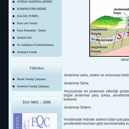
SONDAJ MAKİNALARIMIZ
KOMPRESÖRLERİMİZ
DALĞIÇ POMPA
Kuyu yeri Secimi
Kuyu Ruhsatları / İzinler
Jeofizik Etüt
Su sondajının Fiyatlandırılması
Jeotermal Sondaj
Ideal
Videolar
Jeotermal saha, sistem ve rezervuarı birb
Havalı Sondaj Çalışması
Jeotermal Saha:
Jeotermal Sondaj Çalışması
Yeryüzünde bir jeotermal
etkinliği göst
doğal
jeotermal çıkış yoksa, yeraltınd
kullanılır.
İSO 9001 : 2008
Jeotermal Sistem:
Yeraltındaki hidrolik sistemi bütün parçalar
yeraltındaki kısımları gibi)
tanımlamakta kul