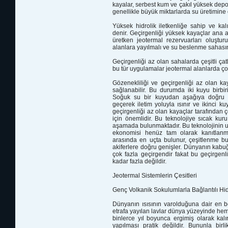
kayalar, serbest kum ve çakıl yüksek depol
genellikle büyük miktarlarda su üretimine 
Yüksek hidrolik iletkenliğe sahip ve kal
denir. Geçirgenliği yüksek kayaçlar ana a
üretken jeotermal rezervuarları oluşturu
alanlara yayılmalı ve su beslenme sahasın
Geçirgenliği az olan sahalarda çeşitli çatl
bu tür uygulamalar jeotermal alanlarda ç
Gözenekliliği ve geçirgenliği az olan kaya
sağlanabilir. Bu durumda iki kuyu birbirin
Soğuk su bir kuyudan aşağıya doğru p
geçerek iletim yoluyla ısınır ve ikinci 
geçirgenliği az olan kayaçlar tarafından
için önemlidir. Bu teknolojiye sıcak ku
aşamada bulunmaktadır. Bu teknolojinin uy
ekonomisi henüz tam olarak kanıtlanmam
arasında en uçta bulunur, çeşitlenme bu
akiferlere doğru genişler. Dünyanın kabuğu
çok fazla geçirgendir fakat bu geçirgen
kadar fazla değildir.
Jeotermal Sistemlerin Çesitleri
Genç Volkanik Sokulumlarla Bağlantılı Hi
Dünyanın ısısının varolduğuna dair en be
etrafa yayılan lavlar dünya yüzeyinde hem
binlerce yıl boyunca ergimiş olarak k
yapılması pratik değildir. Bununla birli