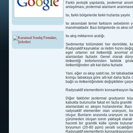
Farklı jeolojik yapılarda, jeotermal ano
anlaşılması, jeotermal alanların aranması
Isı, farklı bölgelerde farklı hızlarda yayılır.
Isı akısındaki temel farkların sebebinin
inanılmaktadır. Bazı bölgelerde ısı akısı 
Isı akış miktarının aralığı.
Sedimentar bölümdeki her derinlikte, kay
Radyoaktif kaynaklar ısı iletim hızını değişt
eger ortamın ısıl iletkenliği anormal
alanlardan fazladır. Genel olarak düny
iletkenliği birbirlerinden farklılık gö
iletkenliğinden altı kat daha fazladır.
Yani, eğer ısı akışı sabit ise, bir tabakada
komşu tabakaya göre altı kat daha fazla ola
bağlı ısı iletkenliğindeki değişiklikler çarp
Radyoaktif elementlerin konsantrasyon far
Diğer faktörler jeotermal gradyanin büy
kabukta bulunurlar fakat en fazla graniti
alanlardaki ısı akışını hızlandırırlar. Baz
radyoaktif elementler olan uranyum, 
oluşur. Bunların arasında uranyum ve tor
çürümeden oluşan ısının yaklaşık olarak 
hacimli bir granitik kütle içinde bul
toryumun (20-80 ppm) yeraltı sıcaklığını
Radyoaktif elementlerin konsantrasyonundaki